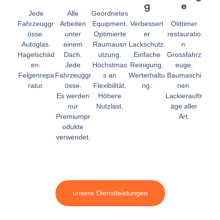
G
E
Jede
Alle
Geordnetes
Fahrzeuggr
Arbeiten
Equipment.
Verbessert
Oldtimer
össe.
unter
Optimierte
er
restauratio
Autoglas.
einem
Raumausn
Lackschutz.
n.
Hagelschäd
Dach.
utzung.
Einfache
Grossfahrz
en.
Jede
Höchstmas
Reinigung.
euge.
Felgenrepa
Fahrzeuggr
s an
Werterhaltu
Baumaschi
ratur.
össe.
Flexibilität.
ng.
nen.
Es werden
Höhere
Lackierauftr
nur
Nutzlast.
äge aller
Premiumpr
Art.
odukte
verwendet.
unsere Dienstleistungen