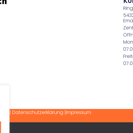
Ko
Ring
543
Emai
Zent
Öffn
Mon
07.0
Frei
07.0
rved.
| Datenschutzerklärung |
Impressum