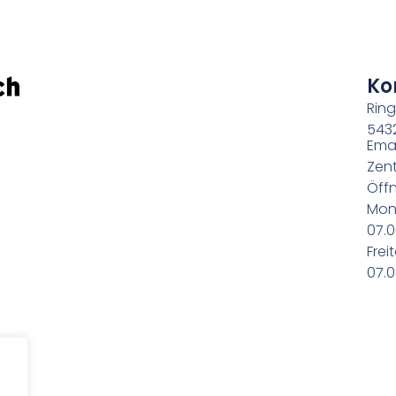
Ko
Ring
543
Emai
Zent
Öffn
Mon
07.0
Frei
07.0