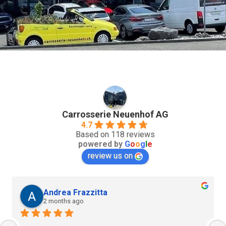
Carrosserie Neuenhof AG
4.7
Based on 118 reviews
powered by
G
o
o
g
l
e
review us on
Andrea Frazzitta
2 months ago